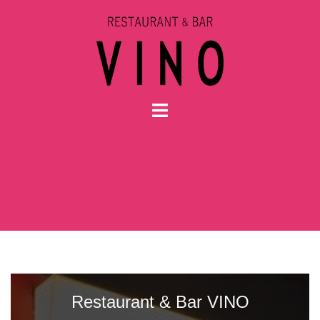
コ
ン
テ
ン
ツ
へ
ス
キ
ッ
プ
Restaurant & Bar VINO